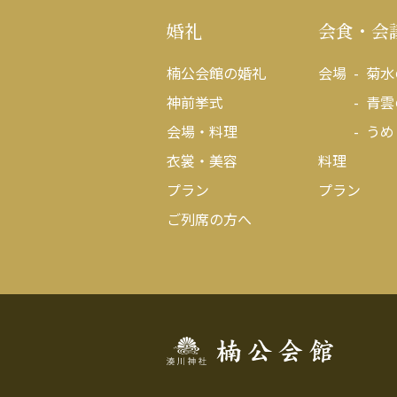
婚礼
会食・会
楠公会館の婚礼
会場
菊水
神前挙式
青雲
会場・料理
うめ
衣裳・美容
料理
プラン
プラン
ご列席の方へ