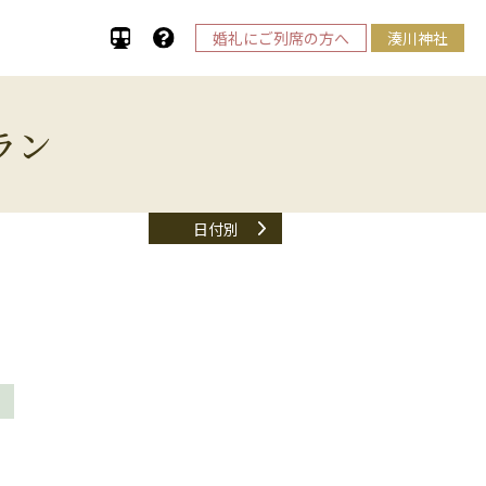
婚礼にご列席の方へ
湊川神社
ラン
日付別