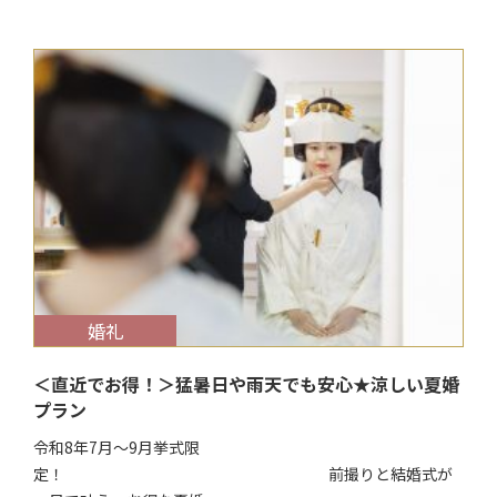
$target_date
婚礼
＜直近でお得！＞猛暑日や雨天でも安心★涼しい夏婚
プラン
令和8年7月～9月挙式限
定！ 前撮りと結婚式が