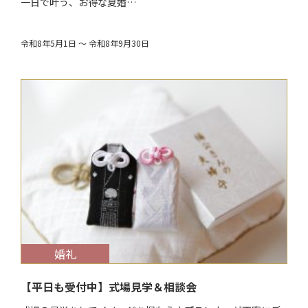
一日で叶う、お得な夏婚…
令和8年5月1日 ～ 令和8年9月30日
$target_date
婚礼
【平日も受付中】式場見学＆相談会