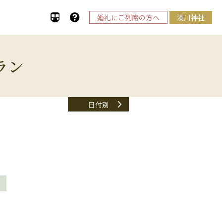
婚礼にご列席の方へ
湊川神社
ラン
日付別