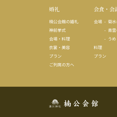
婚礼
会食・会
楠公会館の婚礼
会場
菊水
神前挙式
青雲
会場・料理
うめ
衣裳・美容
料理
プラン
プラン
ご列席の方へ