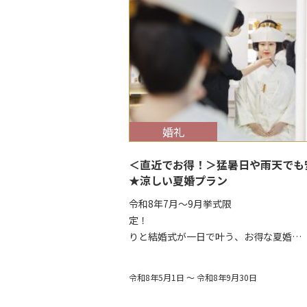
$target_date
婚礼
＜直近でお得！＞猛暑日や雨天でも
★涼しい夏婚プラン
令和8年7月～9月挙式限
定！ 前
りと結婚式が一日で叶う、お得な夏婚…
令和8年5月1日 ～ 令和8年9月30日