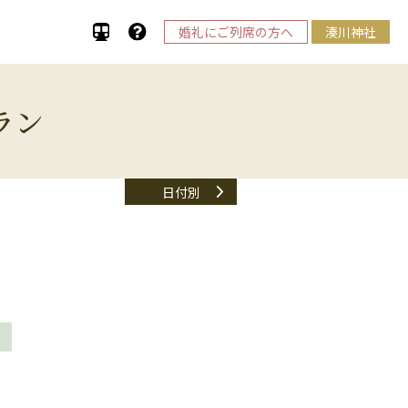
婚礼にご列席の方へ
湊川神社
ラン
日付別