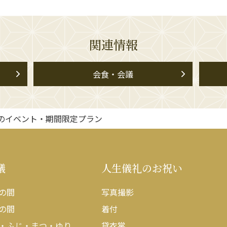
関連情報
会食・会議
のイベント・期間限定プラン
議
人生儀礼のお祝い
の間
写真撮影
の間
着付
・ふじ・まつ・ゆり
貸衣裳