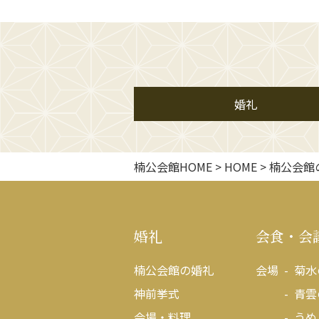
婚礼
楠公会館HOME
>
HOME
>
楠公会館
婚礼
会食・会
楠公会館の婚礼
会場
菊水
神前挙式
青雲
会場・料理
うめ