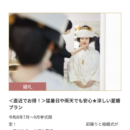
$target_date
婚礼
＜直近でお得！＞猛暑日や雨天でも安心★涼しい夏婚
プラン
令和8年7月～9月挙式限
定！ 前撮りと結婚式が