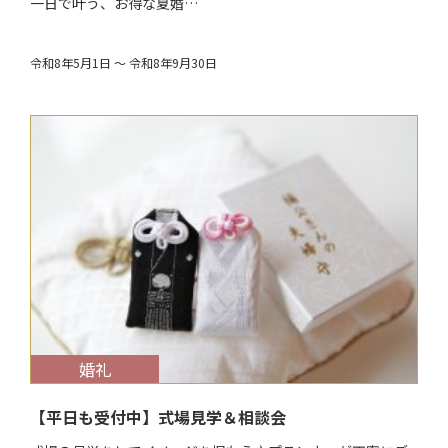
一日で叶う、お得な夏婚…
令和8年5月1日 ～ 令和8年9月30日
$target_date
婚礼
【平日も受付中】式場見学＆相談会