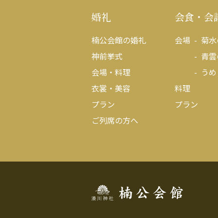
婚礼
会食・会
楠公会館の婚礼
会場
菊水
神前挙式
青雲
会場・料理
うめ
衣裳・美容
料理
プラン
プラン
ご列席の方へ