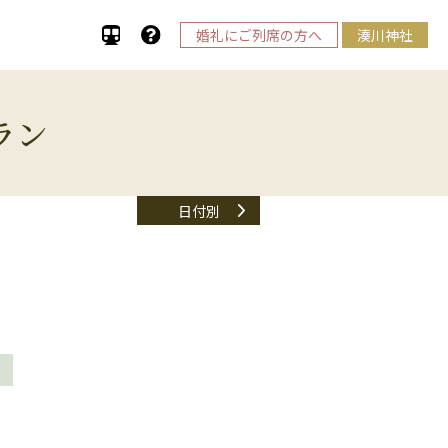
婚礼にご列席の方へ
湊川神社
ラン
日付別