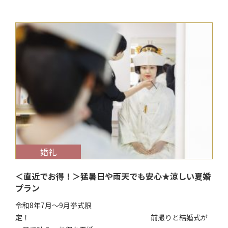
$target_date
婚礼
＜直近でお得！＞猛暑日や雨天でも安心★涼しい夏婚
プラン
令和8年7月～9月挙式限
定！ 前撮りと結婚式が