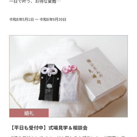
一日で叶う、お得な夏婚…
令和8年5月1日 ～ 令和8年9月30日
$target_date
婚礼
【平日も受付中】式場見学＆相談会