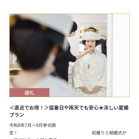
$target_date
婚礼
＜直近でお得！＞猛暑日や雨天でも安心★涼しい夏婚
プラン
令和8年7月～9月挙式限
定！ 前撮りと結婚式が