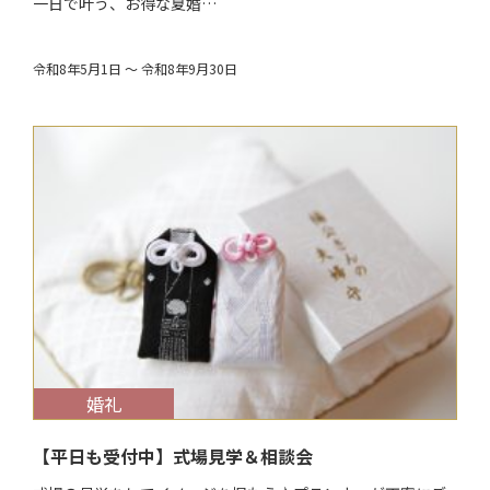
一日で叶う、お得な夏婚…
令和8年5月1日 ～ 令和8年9月30日
$target_date
婚礼
【平日も受付中】式場見学＆相談会