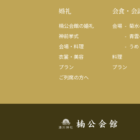
婚礼
会食・会
楠公会館の婚礼
会場
菊水
神前挙式
青雲
会場・料理
うめ
衣裳・美容
料理
プラン
プラン
ご列席の方へ