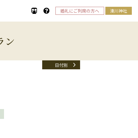
婚礼にご列席の方へ
湊川神社
ラン
日付別