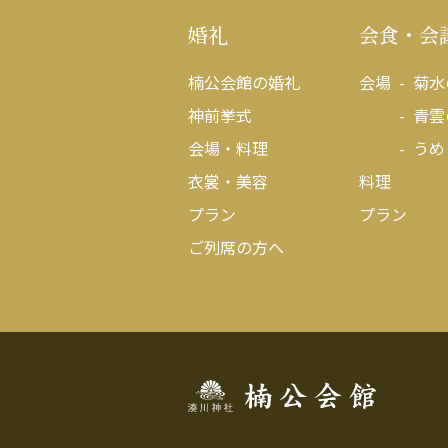
婚礼
会食・会
楠公会館の婚礼
会場
菊水
神前挙式
青雲
会場・料理
うめ
衣裳・美容
料理
プラン
プラン
ご列席の方へ