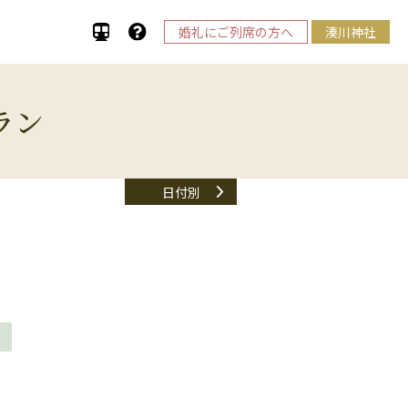
婚礼にご列席の方へ
湊川神社
ラン
日付別