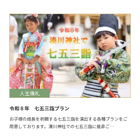
$target_date
人生儀礼
令和８年 七五三詣プラン
お子様の成長を祈願する七五三詣を演出する各種プランをご
用意しております。湊川神社での七五三詣に是非ご…