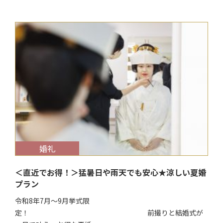
$target_date
婚礼
＜直近でお得！＞猛暑日や雨天でも安心★涼しい夏婚
プラン
令和8年7月～9月挙式限
定！ 前撮りと結婚式が