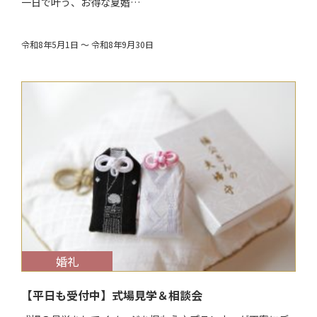
一日で叶う、お得な夏婚…
令和8年5月1日 ～ 令和8年9月30日
$target_date
婚礼
【平日も受付中】式場見学＆相談会