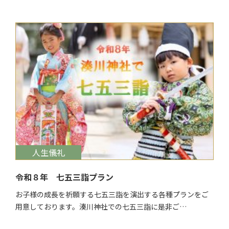
$target_date
人生儀礼
令和８年 七五三詣プラン
お子様の成長を祈願する七五三詣を演出する各種プランをご
用意しております。湊川神社での七五三詣に是非ご…