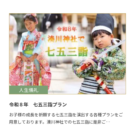
$target_date
人生儀礼
令和８年 七五三詣プラン
お子様の成長を祈願する七五三詣を演出する各種プランをご
用意しております。湊川神社での七五三詣に是非ご…