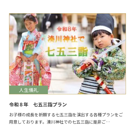
$target_date
人生儀礼
令和８年 七五三詣プラン
お子様の成長を祈願する七五三詣を演出する各種プランをご
用意しております。湊川神社での七五三詣に是非ご…