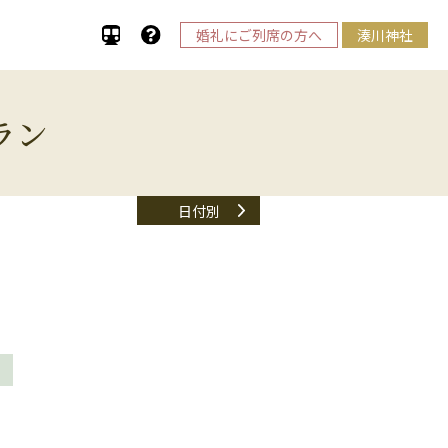
婚礼にご列席の方へ
湊川神社
ラン
日付別