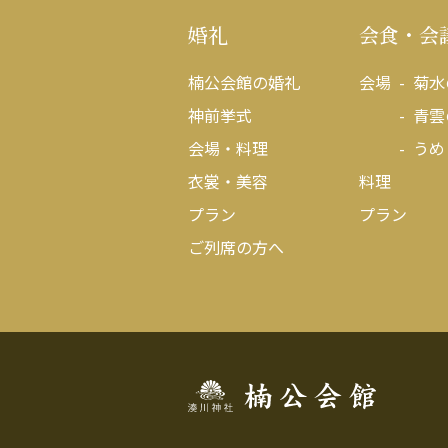
婚礼
会食・会
楠公会館の婚礼
会場
菊水
神前挙式
青雲
会場・料理
うめ
衣裳・美容
料理
プラン
プラン
ご列席の方へ