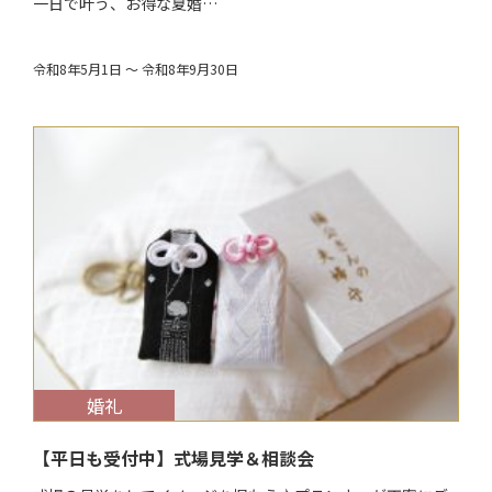
一日で叶う、お得な夏婚…
令和8年5月1日 ～ 令和8年9月30日
$target_date
婚礼
【平日も受付中】式場見学＆相談会