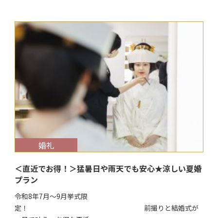
$target_date
婚礼
＜直近でお得！＞猛暑日や雨天でも安心★涼しい夏婚
プラン
令和8年7月～9月挙式限
定！ 前撮りと結婚式が