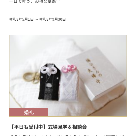
一日で叶う、お得な夏婚…
令和8年5月1日 ～ 令和8年9月30日
$target_date
婚礼
【平日も受付中】式場見学＆相談会