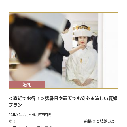
$target_date
婚礼
＜直近でお得！＞猛暑日や雨天でも安心★涼しい夏婚
プラン
令和8年7月～9月挙式限
定！ 前撮りと結婚式が