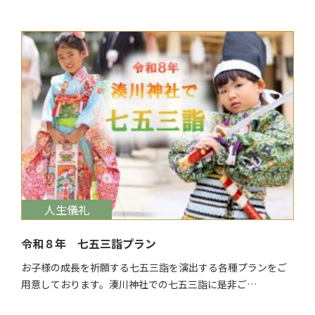
$target_date
人生儀礼
令和８年 七五三詣プラン
お子様の成長を祈願する七五三詣を演出する各種プランをご
用意しております。湊川神社での七五三詣に是非ご…