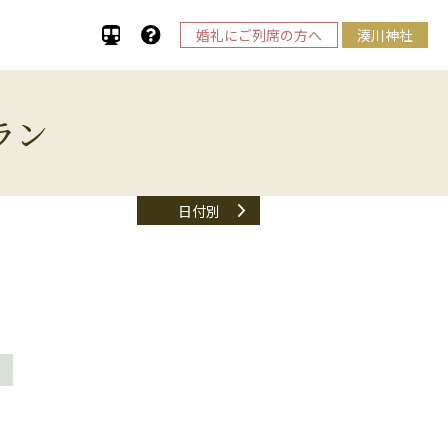
婚礼にご列席の方へ
湊川神社
ラン
日付別