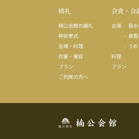
婚礼
会食・会
楠公会館の婚礼
会場
菊水
神前挙式
青雲
会場・料理
うめ
衣裳・美容
料理
プラン
プラン
ご列席の方へ