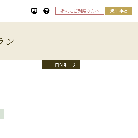
婚礼にご列席の方へ
湊川神社
ラン
日付別