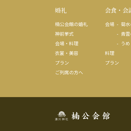
婚礼
会食・会
楠公会館の婚礼
会場
菊水
神前挙式
青雲
会場・料理
うめ
衣裳・美容
料理
プラン
プラン
ご列席の方へ