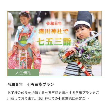
$target_date
人生儀礼
令和８年 七五三詣プラン
お子様の成長を祈願する七五三詣を演出する各種プランをご
用意しております。湊川神社での七五三詣に是非ご…