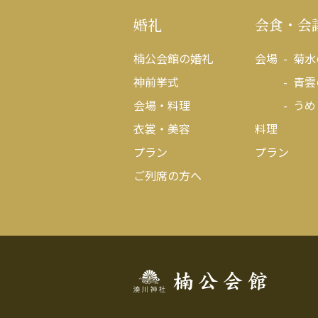
婚礼
会食・会
楠公会館の婚礼
会場
菊水
神前挙式
青雲
会場・料理
うめ
衣裳・美容
料理
プラン
プラン
ご列席の方へ