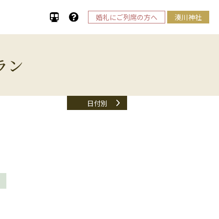
婚礼にご列席の方へ
湊川神社
ラン
日付別