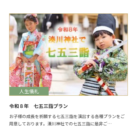
$target_date
人生儀礼
令和８年 七五三詣プラン
お子様の成長を祈願する七五三詣を演出する各種プランをご
用意しております。湊川神社での七五三詣に是非ご…