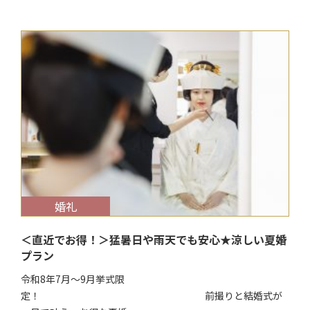
$target_date
婚礼
＜直近でお得！＞猛暑日や雨天でも安心★涼しい夏婚
プラン
令和8年7月～9月挙式限
定！ 前撮りと結婚式が