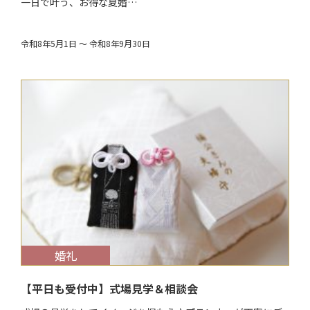
一日で叶う、お得な夏婚…
令和8年5月1日 ～ 令和8年9月30日
$target_date
婚礼
【平日も受付中】式場見学＆相談会