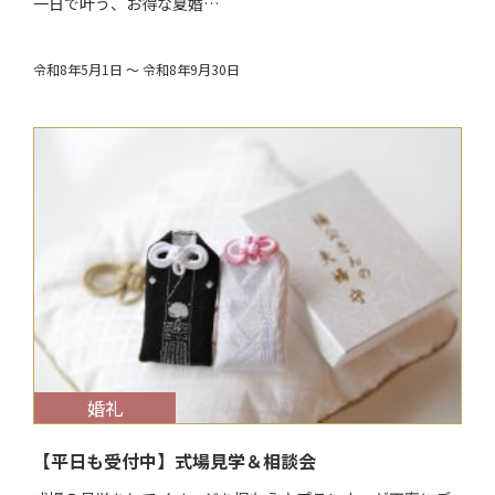
一日で叶う、お得な夏婚…
令和8年5月1日 ～ 令和8年9月30日
$target_date
婚礼
【平日も受付中】式場見学＆相談会