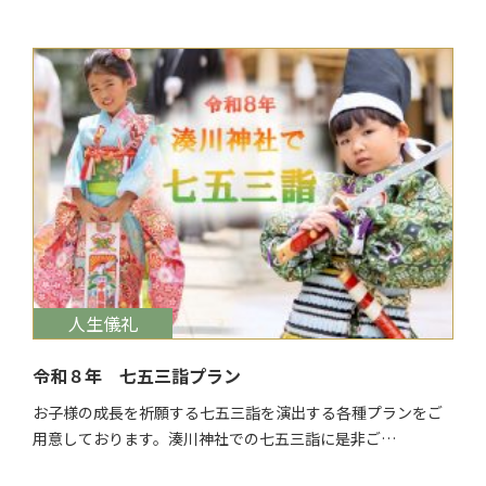
$target_date
人生儀礼
令和８年 七五三詣プラン
お子様の成長を祈願する七五三詣を演出する各種プランをご
用意しております。湊川神社での七五三詣に是非ご…