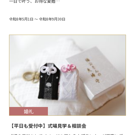
一日で叶う、お得な夏婚…
令和8年5月1日 ～ 令和8年9月30日
$target_date
婚礼
【平日も受付中】式場見学＆相談会