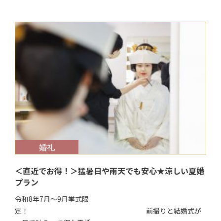
$target_date
婚礼
＜直近でお得！＞猛暑日や雨天でも安心★涼しい夏婚
プラン
令和8年7月～9月挙式限
定！ 前撮りと結婚式が