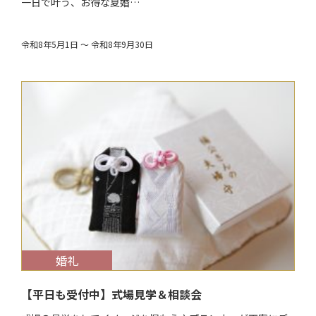
一日で叶う、お得な夏婚…
令和8年5月1日 ～ 令和8年9月30日
$target_date
婚礼
【平日も受付中】式場見学＆相談会