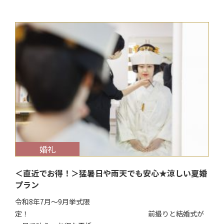
$target_date
婚礼
＜直近でお得！＞猛暑日や雨天でも安心★涼しい夏婚
プラン
令和8年7月～9月挙式限
定！ 前撮りと結婚式が