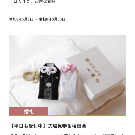
一日で叶う、お得な夏婚…
令和8年5月1日 ～ 令和8年9月30日
$target_date
婚礼
【平日も受付中】式場見学＆相談会