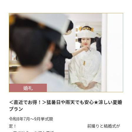
$target_date
婚礼
＜直近でお得！＞猛暑日や雨天でも安心★涼しい夏婚
プラン
令和8年7月～9月挙式限
定！ 前撮りと結婚式が