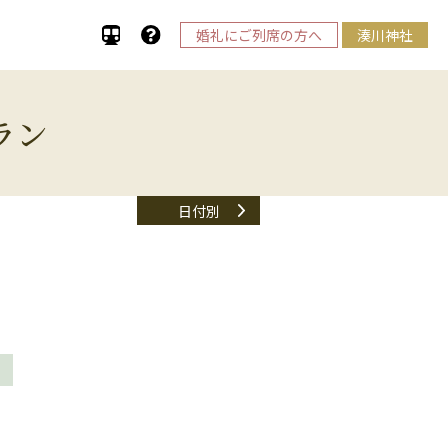
婚礼にご列席の方へ
湊川神社
ラン
日付別