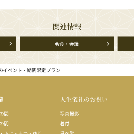
関連情報
会食・会議
のイベント・期間限定プラン
議
人生儀礼のお祝い
の間
写真撮影
の間
着付
・ふじ・まつ・ゆり
貸衣裳