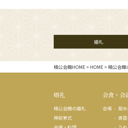
婚礼
楠公会館HOME
>
HOME
>
楠公会館
婚礼
会食・会
楠公会館の婚礼
会場
菊水
神前挙式
青雲
会場・料理
うめ