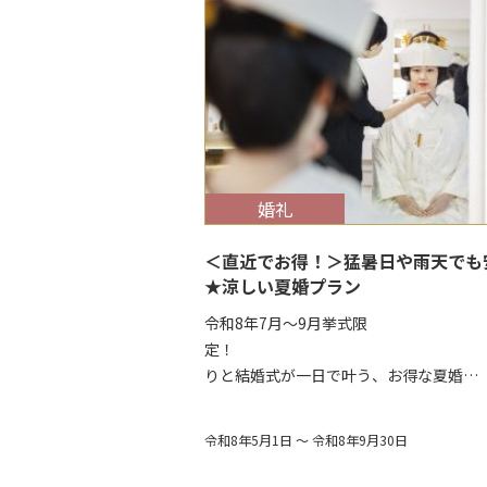
$target_date
婚礼
＜直近でお得！＞猛暑日や雨天でも
★涼しい夏婚プラン
令和8年7月～9月挙式限
定！ 前
りと結婚式が一日で叶う、お得な夏婚…
令和8年5月1日 ～ 令和8年9月30日