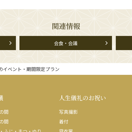
関連情報
会食・会議
のイベント・期間限定プラン
議
人生儀礼のお祝い
の間
写真撮影
の間
着付
・ふじ・まつ・ゆり
貸衣裳