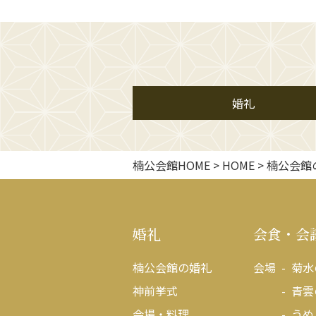
婚礼
楠公会館HOME
>
HOME
>
楠公会館
婚礼
会食・会
楠公会館の婚礼
会場
菊水
神前挙式
青雲
会場・料理
うめ