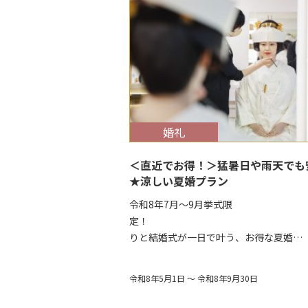
$target_date
婚礼
＜直近でお得！＞猛暑日や雨天でも
★涼しい夏婚プラン
令和8年7月～9月挙式限
定！ 前
りと結婚式が一日で叶う、お得な夏婚…
令和8年5月1日 ～ 令和8年9月30日