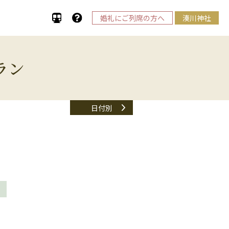
婚礼にご列席の方へ
湊川神社
ラン
日付別