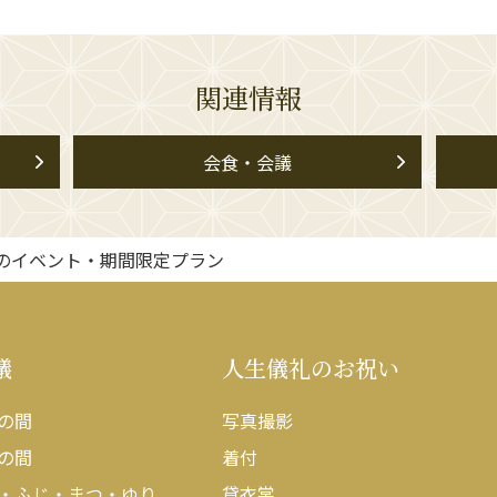
関連情報
会食・会議
のイベント・期間限定プラン
議
人生儀礼のお祝い
の間
写真撮影
の間
着付
・ふじ・まつ・ゆり
貸衣裳