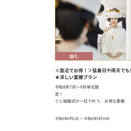
$target_date
婚礼
＜直近でお得！＞猛暑日や雨天でも
★涼しい夏婚プラン
令和8年7月～9月挙式限
定！ 前
りと結婚式が一日で叶う、お得な夏婚…
令和8年5月1日 ～ 令和8年9月30日