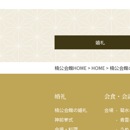
婚礼
楠公会館HOME
>
HOME
>
楠公会館
婚礼
会食・会
楠公会館の婚礼
会場
菊水
神前挙式
青雲
会場・料理
うめ