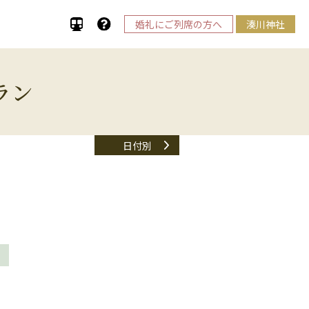
婚礼にご列席の方へ
湊川神社
ラン
日付別