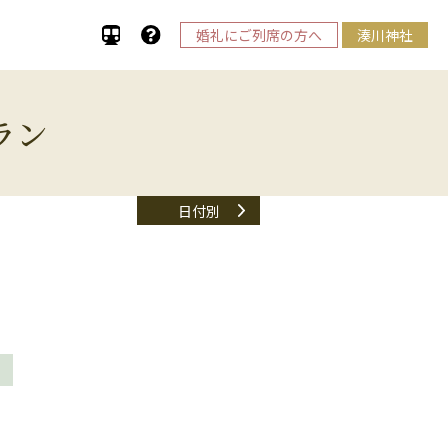
婚礼にご列席の方へ
湊川神社
ラン
日付別