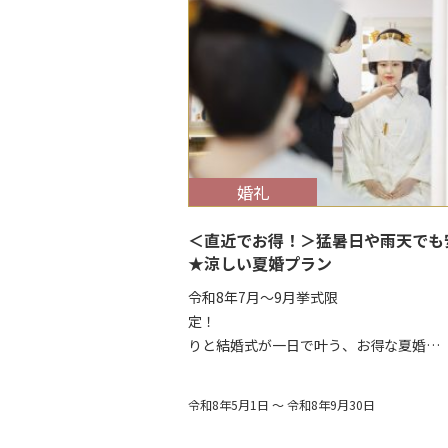
$target_date
婚礼
＜直近でお得！＞猛暑日や雨天でも
★涼しい夏婚プラン
令和8年7月～9月挙式限
定！ 前
りと結婚式が一日で叶う、お得な夏婚…
令和8年5月1日 ～ 令和8年9月30日