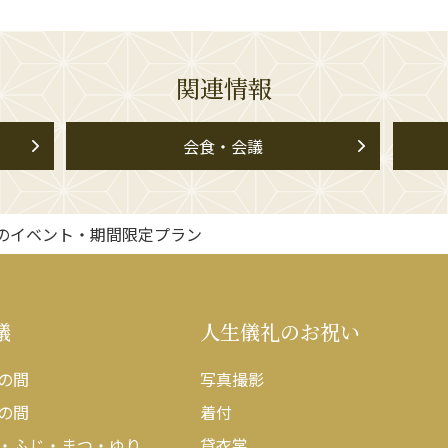
関連情報
会食・会議
のイベント・期間限定プラン
議
人生儀礼のお祝い
の間
写真撮影
の間
着付
・ふじ・まつ・ゆり
貸衣裳