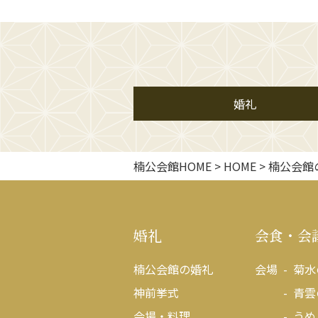
婚礼
楠公会館HOME
>
HOME
>
楠公会館
婚礼
会食・会
楠公会館の婚礼
会場
菊水
神前挙式
青雲
会場・料理
うめ