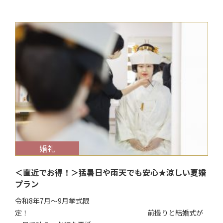
$target_date
婚礼
＜直近でお得！＞猛暑日や雨天でも安心★涼しい夏婚
プラン
令和8年7月～9月挙式限
定！ 前撮りと結婚式が