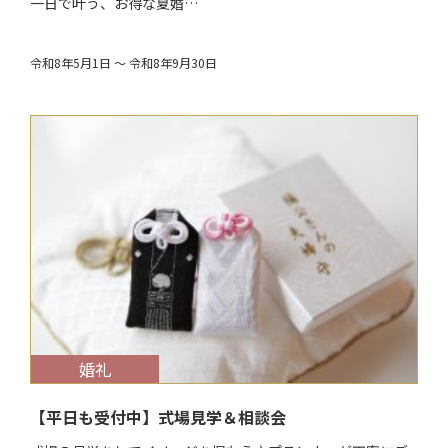
一日で叶う、お得な夏婚…
令和8年5月1日 ～ 令和8年9月30日
$target_date
婚礼
【平日も受付中】式場見学＆相談会