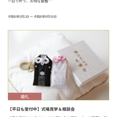
一日で叶う、お得な夏婚…
令和8年5月1日 ～ 令和8年9月30日
$target_date
婚礼
【平日も受付中】式場見学＆相談会