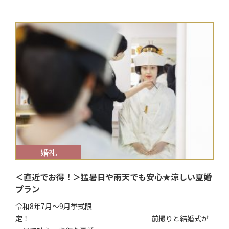
$target_date
婚礼
＜直近でお得！＞猛暑日や雨天でも安心★涼しい夏婚
プラン
令和8年7月～9月挙式限
定！ 前撮りと結婚式が