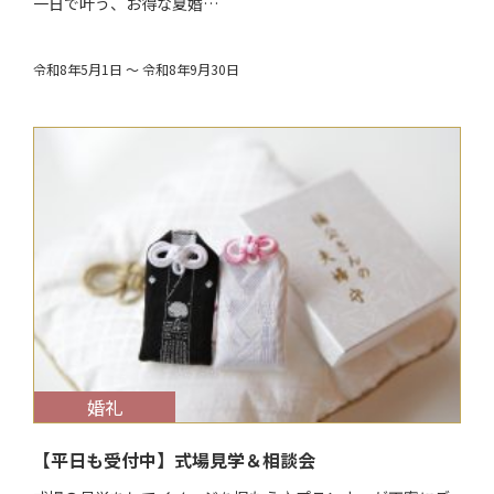
一日で叶う、お得な夏婚…
令和8年5月1日 ～ 令和8年9月30日
$target_date
婚礼
【平日も受付中】式場見学＆相談会