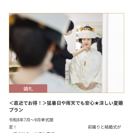
$target_date
婚礼
＜直近でお得！＞猛暑日や雨天でも安心★涼しい夏婚
プラン
令和8年7月～9月挙式限
定！ 前撮りと結婚式が