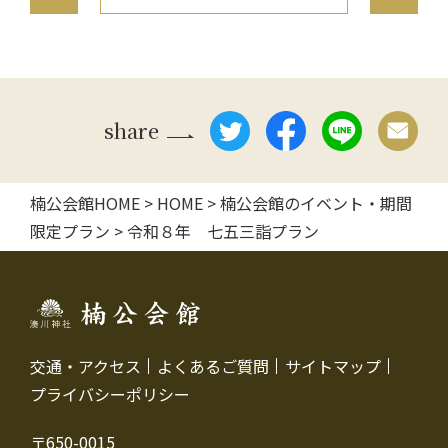
稿
ナ
ビ
share
ゲ
楠公会館HOME
>
HOME
>
楠公会館のイベント・期間
ー
限定プラン
>
令和８年 七五三詣プラン
シ
ョ
ン
交通・アクセス
よくあるご質問
サイトマップ
プライバシーポリシー
〒650-0015