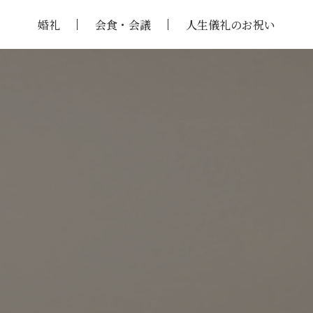
婚礼
会食・会議
人生儀礼のお祝い