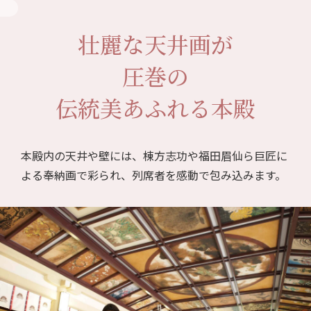
壮麗な天井画が
圧巻の
伝統美あふれる本殿
本殿内の天井や壁には、棟方志功や福田眉仙ら巨匠に
よる奉納画で彩られ、
列席者を感動で包み込みます。