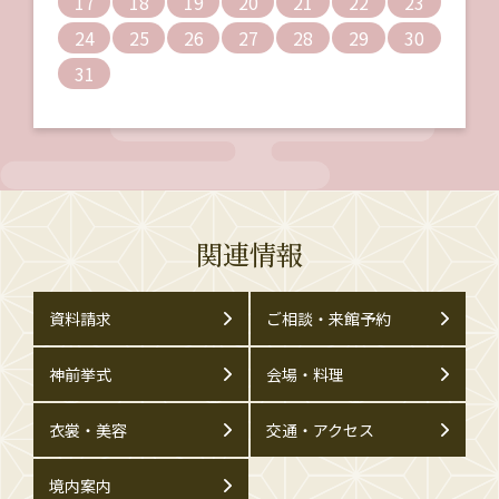
17
18
19
20
21
22
23
24
25
26
27
28
29
30
31
関連情報
資料請求
ご相談・来館予約
神前挙式
会場・料理
衣裳・美容
交通・アクセス
境内案内