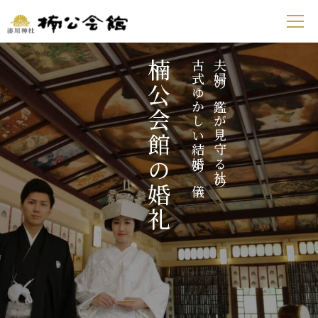
楠公会館の婚礼
古式ゆかしい結婚の儀
夫婦の鑑が見守る社の