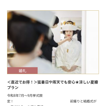
$target_date
婚礼
＜直近でお得！＞猛暑日や雨天でも安心★涼しい夏婚
プラン
令和8年7月～9月挙式限
定！ 前撮りと結婚式が