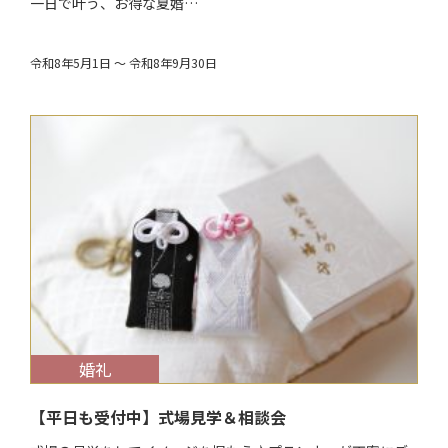
一日で叶う、お得な夏婚…
令和8年5月1日 ～ 令和8年9月30日
$target_date
婚礼
【平日も受付中】式場見学＆相談会