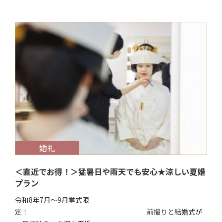
$target_date
婚礼
＜直近でお得！＞猛暑日や雨天でも安心★涼しい夏婚
プラン
令和8年7月～9月挙式限
定！ 前撮りと結婚式が