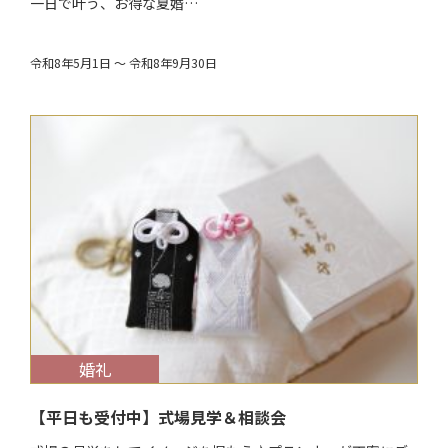
一日で叶う、お得な夏婚…
令和8年5月1日 ～ 令和8年9月30日
$target_date
婚礼
【平日も受付中】式場見学＆相談会