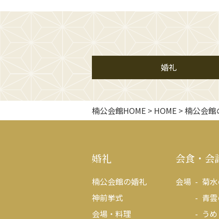
婚礼
楠公会館HOME
>
HOME
>
楠公会館
婚礼
会食・会
楠公会館の婚礼
会場
菊水
神前挙式
青雲
会場・料理
うめ