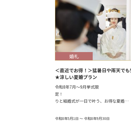
$target_date
婚礼
＜直近でお得！＞猛暑日や雨天でも
★涼しい夏婚プラン
令和8年7月～9月挙式限
定！ 前
りと結婚式が一日で叶う、お得な夏婚…
令和8年5月1日 ～ 令和8年9月30日