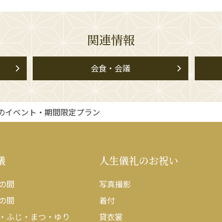
関連情報
会食・会議
のイベント・期間限定プラン
議
人生儀礼のお祝い
の間
写真撮影
の間
着付
・ふじ・まつ・ゆり
貸衣裳