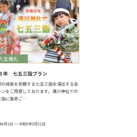
get_date
人生儀礼
８年 七五三詣プラン
様の成長を祈願する七五三詣を演出する各
ランをご用意しております。湊川神社での
三詣に是非ご…
6月1日 ～ 令和9年3月31日