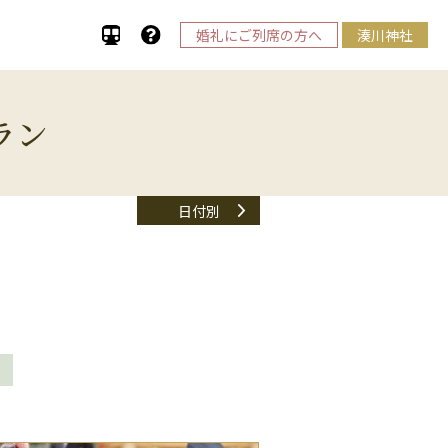
婚礼にご列席の方へ
湊川神社
ラン
日付別