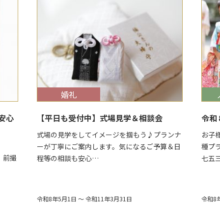
$target_date
婚礼
$tar
安心
【平日も受付中】式場見学＆相談会
令和
式場の見学をしてイメージを掴もう♪プランナ
お子
ーが丁寧にご案内します。気になるご予算＆日
種プ
撮
程等の相談も安心…
七五
令和8年5月1日 ～ 令和11年3月31日
令和8年