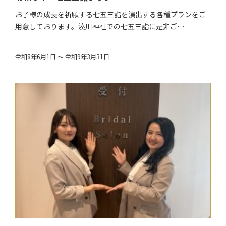
お子様の成長を祈願する七五三詣を演出する各種プランをご
用意しております。湊川神社での七五三詣に是非ご…
令和8年6月1日 ～ 令和9年3月31日
$target_date