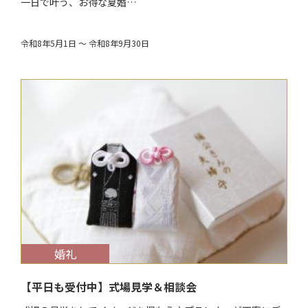
一日で叶う、お得な夏婚…
令和8年5月1日 ～ 令和8年9月30日
$target_date
婚礼
【平日も受付中】式場見学＆相談会