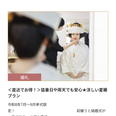
$target_date
婚礼
＜直近でお得！＞猛暑日や雨天でも安心★涼しい夏婚
プラン
令和8年7月～9月挙式限
定！ 前撮りと結婚式が