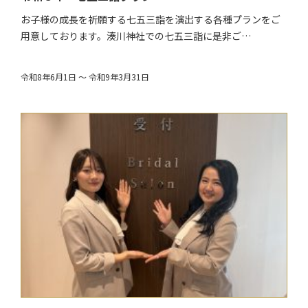
お子様の成長を祈願する七五三詣を演出する各種プランをご
用意しております。湊川神社での七五三詣に是非ご…
令和8年6月1日 ～ 令和9年3月31日
$target_date