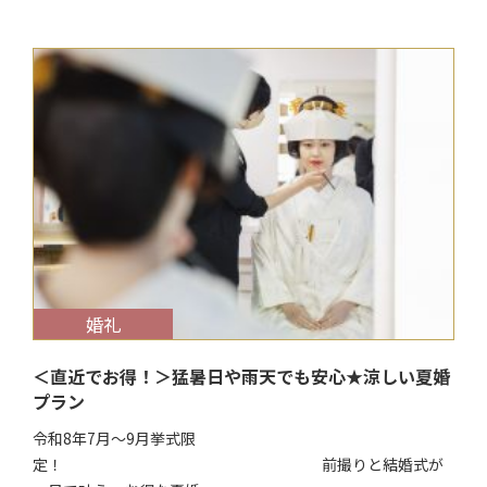
$target_date
婚礼
＜直近でお得！＞猛暑日や雨天でも安心★涼しい夏婚
プラン
令和8年7月～9月挙式限
定！ 前撮りと結婚式が