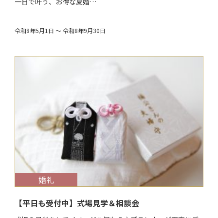
一日で叶う、お得な夏婚…
令和8年5月1日 ～ 令和8年9月30日
$target_date
婚礼
【平日も受付中】式場見学＆相談会