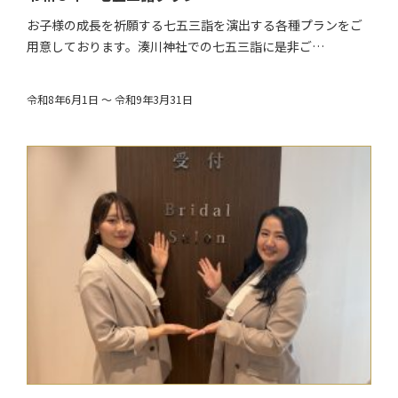
お子様の成長を祈願する七五三詣を演出する各種プランをご
用意しております。湊川神社での七五三詣に是非ご…
令和8年6月1日 ～ 令和9年3月31日
$target_date