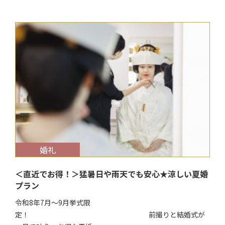
$target_date
婚礼
＜直近でお得！＞猛暑日や雨天でも安心★涼しい夏婚
プラン
令和8年7月～9月挙式限
定！ 前撮りと結婚式が