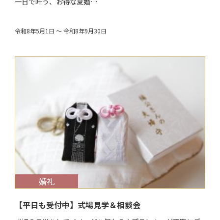
一日で叶う、お得な夏婚…
令和8年5月1日 ～ 令和8年9月30日
$target_date
婚礼
【平日も受付中】式場見学＆相談会