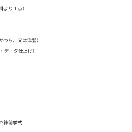
掛より１点）
かつら、又は洋髪）
上・データ仕上げ）
で神前挙式