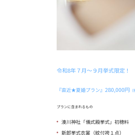
令和8年７月～９月挙式限定！
280,000円
『直近★夏婚プラン』
（税
プランに含まれるもの
湊川神社「儀式殿挙式」初穂料
新郎挙式衣裳（紋付袴１点）