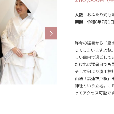
円 （税
人数
おふたり式も
期間
令和8年7月1日
昨今の猛暑から「夏
ってしまいますよね
しい館内で過ごして
だければ猛暑日でも
そして何より湊川神
山陽「高速神戸駅」
神社という立地。Ｊ
ってアクセス可能で