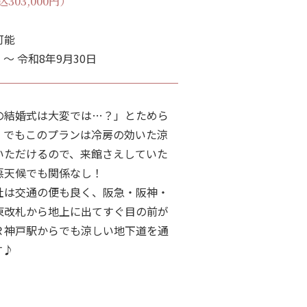
込303,000円）
可能
 ～ 令和8年9月30日
の結婚式は大変では…？」とためら
。でもこのプランは冷房の効いた涼
いただけるので、来館さえしていた
悪天候でも関係なし！
社は交通の便も良く、阪急・阪神・
東改札から地上に出てすぐ目の前が
Ｒ神戸駅からでも涼しい地下道を通
す♪