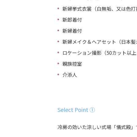
新婦挙式衣裳（白無垢、又は色打
新郎着付
新婦着付
新婦メイク＆ヘアセット（日本髪
ロケーション撮影（50カット以
親族控室
介添人
Select Point ①
冷房の効いた涼しい式場「儀式殿」