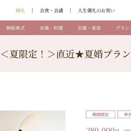
婚礼
会食・会議
人生儀礼のお祝い
神前挙式
会場・料理
衣裳・美容
プラン
＜夏限定！＞直近★夏婚プラン
期間限定
挙
280,000