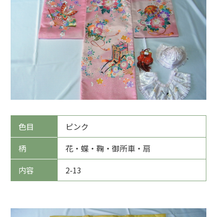
色目
ピンク
柄
花・蝶・鞠・御所車・扇
内容
2-13