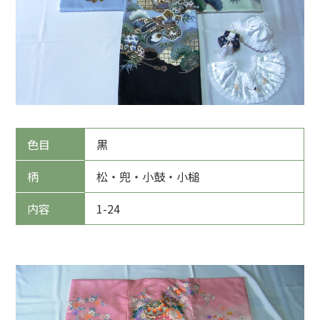
色目
黒
柄
松・兜・小鼓・小槌
内容
1-24