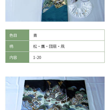
色目
青
柄
松・鷹・団扇・凧
内容
1-20