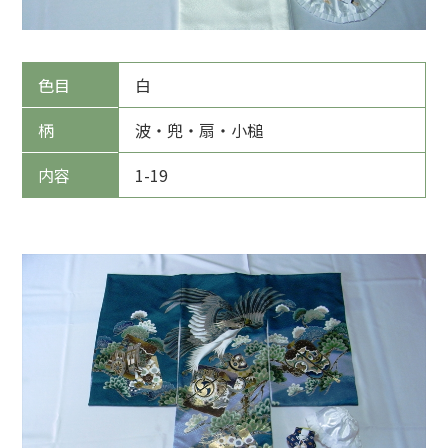
色目
白
柄
波・兜・扇・小槌
内容
1-19