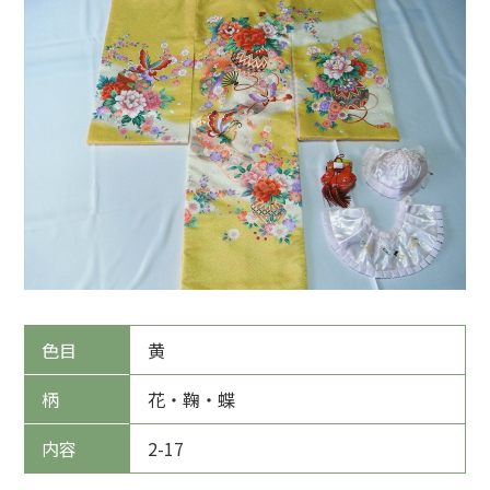
色目
黄
柄
花・鞠・蝶
内容
2-17