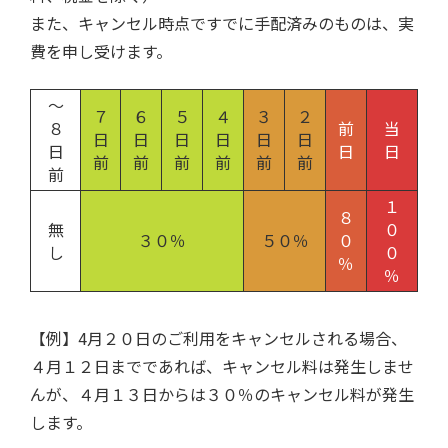
また、キャンセル時点ですでに手配済みのものは、実
費を申し受けます。
～
７
６
５
４
３
２
８
前
当
日
日
日
日
日
日
日
日
日
前
前
前
前
前
前
前
１
８
無
０
３０％
５０％
０
し
０
％
％
【例】4月２０日のご利用をキャンセルされる場合、
４月１２日までであれば、キャンセル料は発生しませ
んが、４月１３日からは３０％のキャンセル料が発生
します。