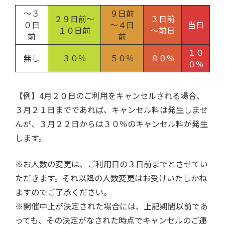
～３
９日前
２９日前～
３日前
０日
～４日
当日
１０日前
～前日
前
前
１０
無し
３０％
５０％
８０％
０％
【例】4月２０日のご利用をキャンセルされる場合、
３月２１日までであれば、キャンセル料は発生しませ
んが、３月２２日からは３０％のキャンセル料が発生
します。
※お人数の変更は、ご利用日の３日前までとさせてい
ただきます。それ以降の人数変更はお受けいたしかね
ますのでご了承ください。
※開催中止が決定された場合には、上記期間以前であ
っても、その決定がなされた時点でキャンセルのご連