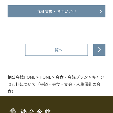
資料請求・お問い合せ
投
一覧へ
稿
ナ
楠公会館HOME
>
HOME
>
会食・会議プラン
>
キャン
ビ
セル料について（会議・会食・宴会・人生儀礼の会
食）
ゲ
ー