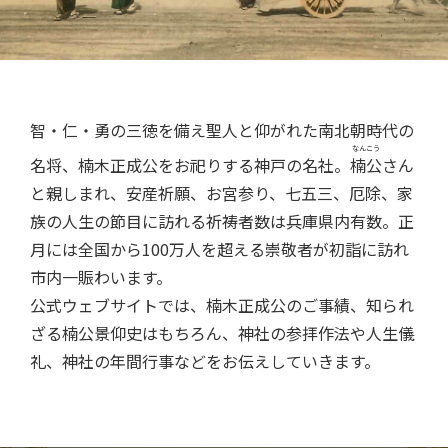
智・仁・勇の三徳を備え聖人と仰がれた南北朝時代の
なんこう
名将、楠木正成公をお祀りする神戸の名社。
楠公
さん
と親しまれ、安産祈願、お宮参り、七五三、厄除、
家
族の人生の節目に訪れる祈祷者数は兵庫県内有数。
正
月には全国から100万人を超える崇敬者が初詣に訪れ
市内一賑わいます。
公式ウェブサイトでは、楠木正成公のご事績、知られ
ざる楠公景仰史はもちろん、
神社の参拝作法や人生儀
礼、神社の年間行事などをお伝えしていきます。